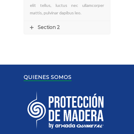
elit tellus, luctus nec ullamcorper
mattis, pulvinar dapibus leo.
Section 2
QUIENES SOMOS