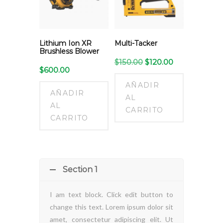
Lithium Ion XR
Multi-Tacker
Brushless Blower
El
El
$
150.00
$
120.00
$
600.00
precio
precio
original
actual
AÑADIR
era:
es:
AÑADIR
$150.00.
$120.00.
AL
AL
CARRITO
CARRITO
Section 1
I am text block. Click edit button to
change this text. Lorem ipsum dolor sit
amet, consectetur adipiscing elit. Ut