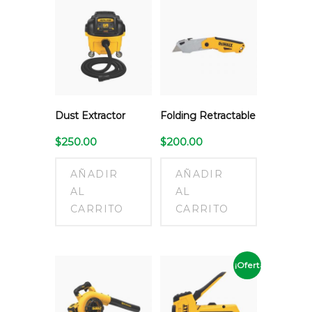
Dust Extractor
Folding Retractable
$
250.00
$
200.00
AÑADIR
AÑADIR
AL
AL
CARRITO
CARRITO
¡Oferta!