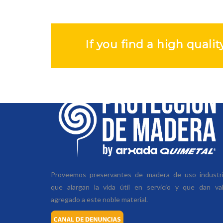
If you find a high quali
QUIENES SOMOS
Proveemos preservantes de madera de uso industria
que alargan la vida útil en servicio y que dan va
agregado a este noble material.