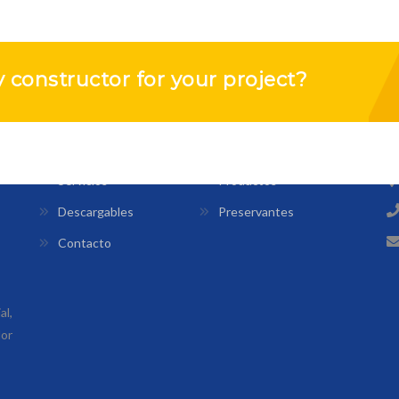
ty constructor for your project?
INFORMACIÓN
O
Nuestra Empresa
Nuestro Equipo
Servicios
Productos
Descargables
Preservantes
Contacto
l,
lor