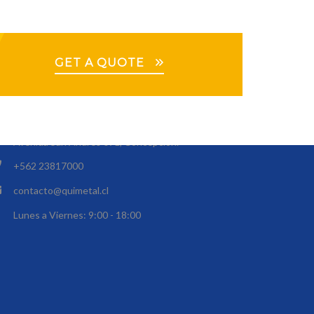
GET A QUOTE
FICINAS
Los Yacimientos 1301 Maipú, Santiago.
Avenida San Andrés 091, Concepción.
+562 23817000
contacto@quimetal.cl
Lunes a Viernes: 9:00 - 18:00