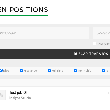
N POSITIONS
Solo pue
Blog
Freelance
Full Time
Internship
Par
Test job 01
Insight Studio