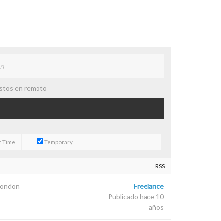
stos en remoto
t Time
Temporary
RSS
London
Freelance
Publicado hace 10
años