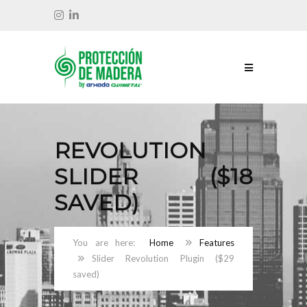
REVOLUTION
SLIDER ($18
SAVED)
Home
Features
Slider Revolution Plugin ($29
saved)