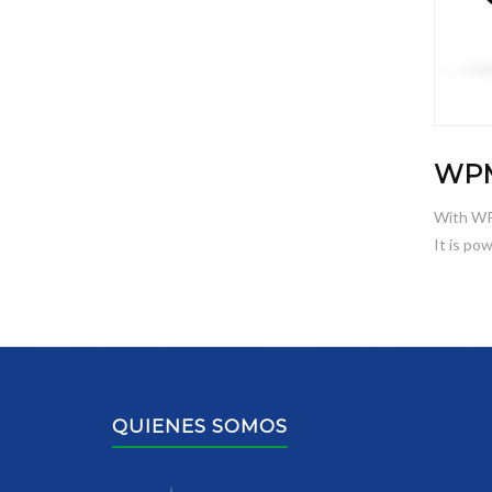
WPM
With WPM
It is po
QUIENES SOMOS