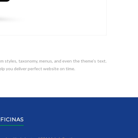
om styles, taxonomy, menus, and even the theme’s text.
help you deliver perfect website on time.
FICINAS