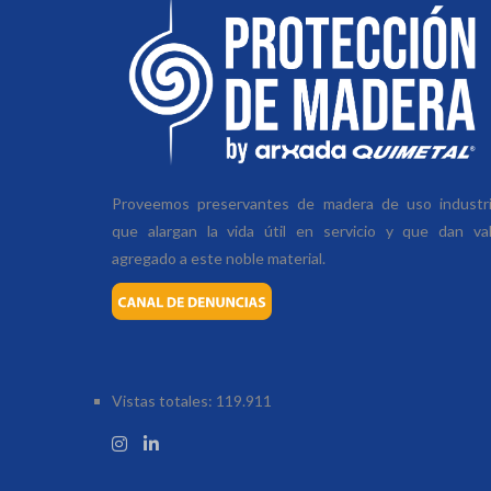
Proveemos preservantes de madera de uso industria
que alargan la vida útil en servicio y que dan va
agregado a este noble material.
Vistas totales:
119.911