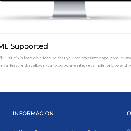
L Supported
L plugin is incredible feature that you can translate page, post, cust
werful feature that allows you to corporate site, yet simple for blog and 
INFORMACIÓN
O