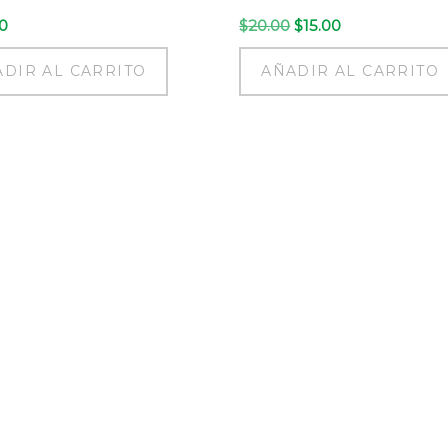
El
El
0
$
20.00
$
15.00
precio
precio
original
actual
DIR AL CARRITO
AÑADIR AL CARRITO
era:
es:
$20.00.
$15.00.