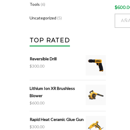
Tools
(6)
$
600.0
Uncategorized
(5)
AÑA
TOP RATED
Reversible Drill
$
300.00
Lithium Ion XR Brushless
Blower
$
600.00
Rapid Heat Ceramic Glue Gun
$
300.00