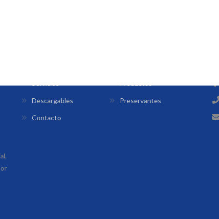
INFORMACIÓN
O
Nuestra Empresa
Nuestro Equipo
Servicios
Productos
Descargables
Preservantes
Contacto
l,
lor