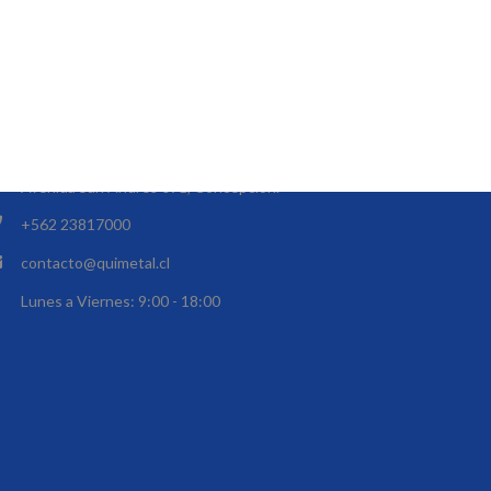
FICINAS
Los Yacimientos 1301 Maipú, Santiago.
Avenida San Andrés 091, Concepción.
+562 23817000
contacto@quimetal.cl
Lunes a Viernes: 9:00 - 18:00