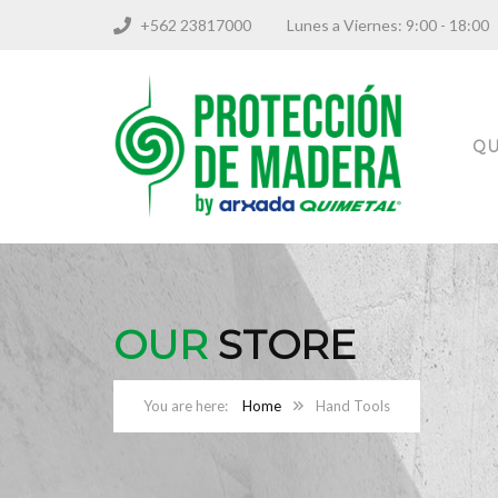
+562 23817000
Lunes a Viernes: 9:00 - 18
QU
OUR
STORE
Home
Hand Tools