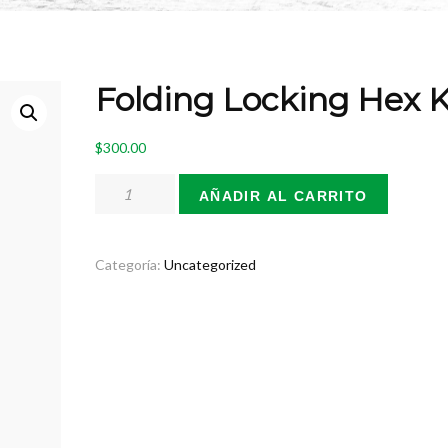
Folding Locking Hex 
$
300.00
Folding
AÑADIR AL CARRITO
Locking
Hex
Key
Categoría:
Uncategorized
cantidad