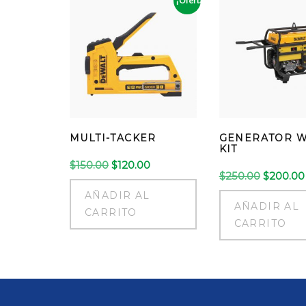
¡Oferta!
MULTI-TACKER
GENERATOR 
KIT
El
El
$
150.00
$
120.00
El
$
250.00
$
200.00
precio
precio
precio
original
actual
AÑADIR AL
original
era:
es:
AÑADIR AL
era:
CARRITO
$150.00.
$120.00.
CARRITO
$250.00.