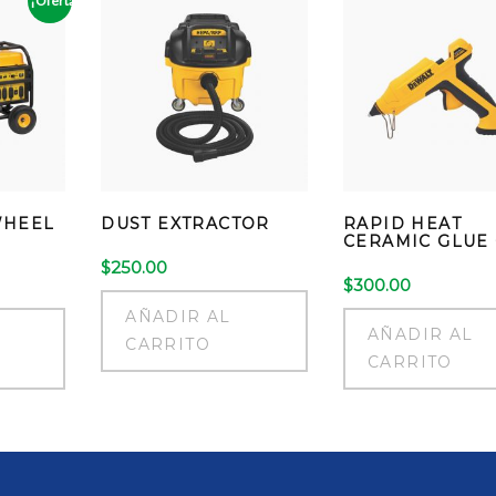
¡Oferta!
WHEEL
DUST EXTRACTOR
RAPID HEAT
CERAMIC GLUE
$
250.00
El
$
300.00
precio
AÑADIR AL
actual
AÑADIR AL
es:
CARRITO
CARRITO
$200.00.