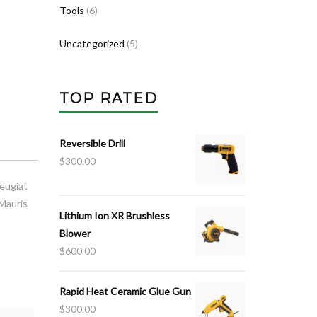
Tools
(6)
Uncategorized
(5)
TOP RATED
Reversible Drill
$
300.00
eugiat
 Mauris
Lithium Ion XR Brushless
Blower
$
600.00
Rapid Heat Ceramic Glue Gun
$
300.00