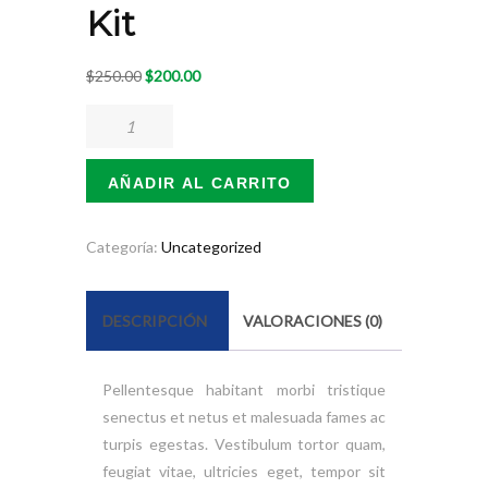
Kit
El
El
$
250.00
$
200.00
precio
precio
Generator
original
actual
Wheel
era:
es:
Kit
AÑADIR AL CARRITO
$250.00.
$200.00.
cantidad
Categoría:
Uncategorized
DESCRIPCIÓN
VALORACIONES (0)
Pellentesque habitant morbi tristique
senectus et netus et malesuada fames ac
turpis egestas. Vestibulum tortor quam,
feugiat vitae, ultricies eget, tempor sit