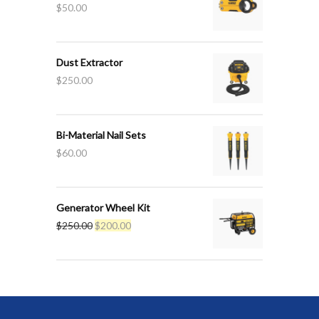
$
50.00
Dust Extractor
$
250.00
Bi-Material Nail Sets
$
60.00
Generator Wheel Kit
El
El
$
250.00
$
200.00
precio
precio
original
actual
era:
es:
$250.00.
$200.00.