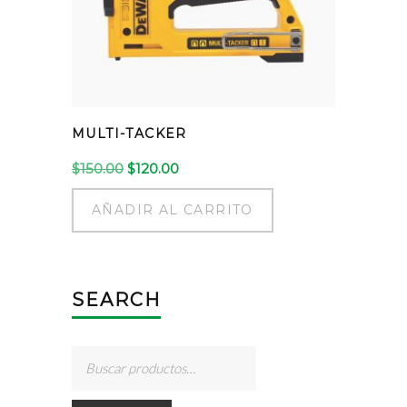
MULTI-TACKER
El
El
$
150.00
$
120.00
precio
precio
original
actual
AÑADIR AL CARRITO
era:
es:
$150.00.
$120.00.
SEARCH